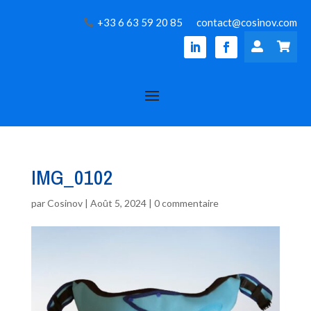
+33 6 63 59 20 85
contact@cosinov.com


IMG_0102
par
Cosinov
|
Août 5, 2024
|
0 commentaire