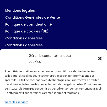
Mentions légales
Conditions Générales de Vente
Politique de confidentialité
Politique de cookies (UE)
Conditions générales
Conditions générales
Gérer le consentement aux
cookies
Restons en contact
Pour offrir les meilleures expériences, nous utilisons des technologies
telles que les cookies pour stocker et/ou accéder aux informations des
34230 Pouzols
appareils. Le fait de consentir à ces technologies nous permettra de traiter

des données telles que le comportement de navigation ou les ID uniques sur
4 rue des Parcs
ce site. Le fait de ne pas consentir ou de retirer son consentement peut avoir
un effet négatif sur certaines caractéristiques et fonctions.
+33 6 63 59 20 85

Gérer les services
contact@cosinov.com