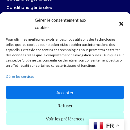
Conditions générales
Gérer le consentement aux
cookies
Restons en contact
Pour offrir les meilleures expériences, nous utilisons des technologies
telles que les cookies pour stocker et/ou accéder aux informations des
34230 Pouzols
appareils. Le fait de consentir à ces technologies nous permettra de traiter

des données telles que le comportement de navigation ou les ID uniques sur
4 rue des Parcs
ce site. Le fait de ne pas consentir ou de retirer son consentement peut avoir
un effet négatif sur certaines caractéristiques et fonctions.
+33 6 63 59 20 85

Gérer les services
contact@cosinov.com

Accepter
10:00 - 17:30

Refuser
Voir les préférences
Droits d’auteur © 2026. Tous droits réservés. –
FR
Création du site internet :
Agnes ROIG