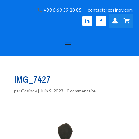
+33 6 63 59 20 85
contact@cosinov.com


IMG_7427
par
Cosinov
|
Juin 9, 2023
|
0 commentaire