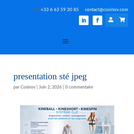
+33 6 63 59 20 85
contact@cosinov.com


presentation sté jpeg
par
Cosinov
|
Juin 2, 2026
|
0 commentaire