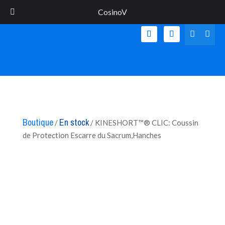
CosinoV
+33 6 63 59 20 85
contact@cosinov.com


Boutique
En stock
/
/ KINESHORT™® CLIC: Coussin
de Protection Escarre du Sacrum,Hanches