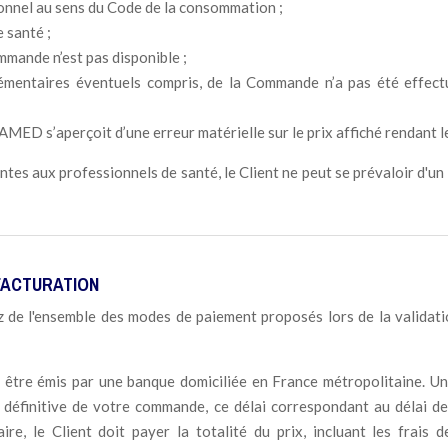
ssionnel au sens du Code de la consommation ;
 santé ;
ommande n’est pas disponible ;
émentaires éventuels compris, de la Commande n’a pas été effectu
 s’aperçoit d’une erreur matérielle sur le prix affiché rendant le p
tes aux professionnels de santé, le Client ne peut se prévaloir d'un d
 FACTURATION
de l'ensemble des modes de paiement proposés lors de la validati
t être émis par une banque domiciliée en France métropolitaine. Un
n définitive de votre commande, ce délai correspondant au délai d
re, le Client doit payer la totalité du prix, incluant les frais d