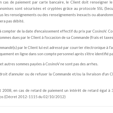
 cas de paiement par carte bancaire, le Client doit renseigner le
nsmises sont sécurisées et cryptées grâce au protocole SSL (Secur
tous les renseignements ou des renseignements inexacts ou abandonne
era pas débité.
 compter de la date d'encaissement effectif du prix par CosinoV. Co
sommes dues par le Client à l'occasion de sa Commande (frais et taxes
andé(s) par le Client lui est adressé par courrier électronique à l'adr
iquement en ligne dans son compte personnel après s'être identifié pa
son et autres sommes payées à CosinoV ne sont pas des arrhes.
t d'annuler ou de refuser la Commande et/ou la livraison d'un Clien
08, en cas de retard de paiement un intérêt de retard égal à 3 f
euros (Décret 2012-1115 du 02/10/2012)