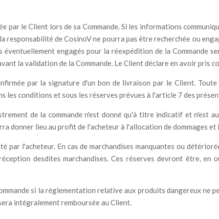
uée par le Client lors de sa Commande. Si les informations communiqué
t la responsabilité de CosinoV ne pourra pas être recherchée ou enga
frais éventuellement engagés pour la réexpédition de la Commande ser
avant la validation de la Commande. Le Client déclare en avoir pris c
irmée par la signature d'un bon de livraison par le Client. Toute 
ns les conditions et sous les réserves prévues à l'article 7 des présen
gistrement de la commande n'est donné qu'à titre indicatif et n'est
rra donner lieu au profit de l'acheteur à l'allocation de dommages et 
ité par l'acheteur. En cas de marchandises manquantes ou détériorée
réception desdites marchandises. Ces réserves devront être, en ou
 commande si la réglementation relative aux produits dangereux ne p
era intégralement remboursée au Client.