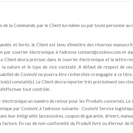
s de la Commande, par le Client lui-même ou par toute personne au n
ndés et livrés, le Client est tenu d'émettre des réserves manuscrit
aison par courrier électronique à l'adresse contact@cosinov.com et 
e Client devra préciser, dans le courrier électronique et la lettre 
la nature et le type de vice constaté. A défaut de respect de ces
abilité de CosinoV ne pourra être recherchée ni engagée à ce titre. 
es vice(s) constaté(s). Le Client devra reporter très précisément ses 
 d'effectuer tout contrôle.
électronique un numéro de retour pour les Produits concernés. Le C
tronique par CosinoV, à l'adresse suivante : CosinoV Service logisti
ans leur intégralité (accessoires, coupon de garantie, drivers, manue
la facture. En cas de non-conformité du Produit livré ou d'erreur de 