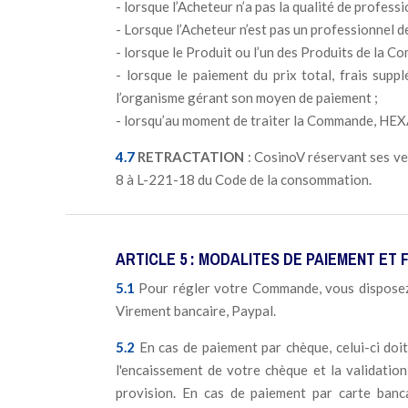
- lorsque l’Acheteur n’a pas la qualité de profe
- Lorsque l’Acheteur n’est pas un professionnel de
- lorsque le Produit ou l’un des Produits de la C
- lorsque le paiement du prix total, frais suppl
l’organisme gérant son moyen de paiement ;
- lorsqu’au moment de traiter la Commande, HEXAMED
4.7
RETRACTATION
: CosinoV réservant ses ven
8 à L-221-18 du Code de la consommation.
ARTICLE 5 : MODALITES DE PAIEMENT ET
5.1
Pour régler votre Commande, vous disposez 
Virement bancaire, Paypal.
5.2
En cas de paiement par chèque, celui-ci doi
l'encaissement de votre chèque et la validatio
provision. En cas de paiement par carte bancai