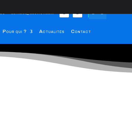
 85
contact@cosinov.com


Pour qui ?
Actualités
Contact