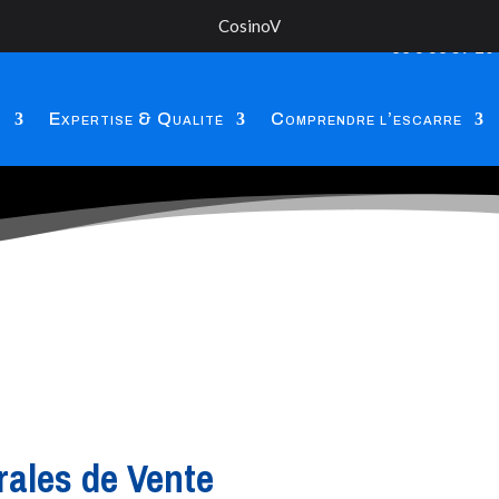
CosinoV
+33 6 63 59 20
s
Expertise & Qualité
Comprendre l’escarre
rales de Vente