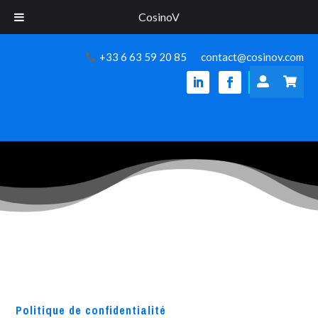
CosinoV
+33 6 63 59 20 85
contact@cosinov.com


Politique de confidentialité