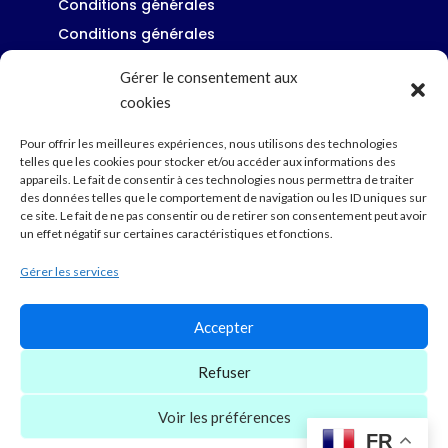
Conditions générales
Conditions générales
Gérer le consentement aux
cookies
Restons en contact
Pour offrir les meilleures expériences, nous utilisons des technologies
telles que les cookies pour stocker et/ou accéder aux informations des
34230 Pouzols
appareils. Le fait de consentir à ces technologies nous permettra de traiter

des données telles que le comportement de navigation ou les ID uniques sur
4 rue des Parcs
ce site. Le fait de ne pas consentir ou de retirer son consentement peut avoir
un effet négatif sur certaines caractéristiques et fonctions.
+33 6 63 59 20 85

Gérer les services
contact@cosinov.com

Accepter
10:00 - 17:30

Refuser
Voir les préférences
Droits d’auteur © 2026. Tous droits réservés. –
FR