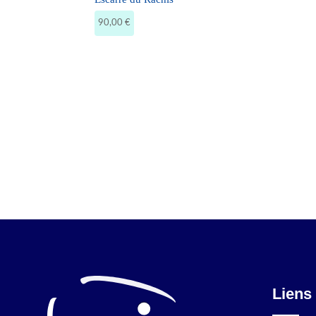
90,00
€
Liens 