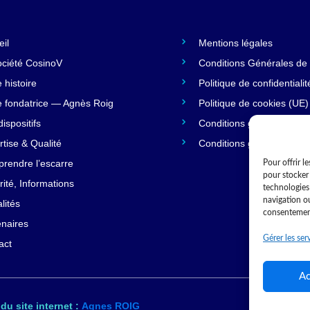
eil
Mentions légales
ociété CosinoV
Conditions Générales de
 histoire
Politique de confidentialit
e fondatrice — Agnès Roig
Politique de cookies (UE)
ispositifs
Conditions générales
rtise & Qualité
Conditions générales
rendre l’escarre
Pour offrir l
pour stocker 
ité, Informations
technologies
navigation ou
lités
consentement 
enaires
Gérer les ser
act
Ac
du site internet :
Agnes ROIG