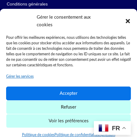
Conditions générales
Gérer le consentement aux
cookies
Restons en contact
Pour offrir les meilleures expériences, nous utilisons des technologies telles
que les cookies pour stocker et/ou accéder aux informations des appareils. Le
fait de consentir à ces technologies nous permettra de traiter des données
34230 Pouzols

telles que le comportement de navigation ou les ID uniques sur ce site. Le fait
4 rue des Parcs
de ne pas consentir ou de retirer son consentement peut avoir un effet négatif
sur certaines caractéristiques et fonctions.
+33 6 63 59 20 85

Gérer les services
contact@cosinov.com

Accepter
10:00 - 17:30

Refuser
Voir les préférences
Droits d’auteur © 2026. Tous droits réservés. – Création du
FR
site internet :
Agnes ROIG
Politique de cookies
Politique de confidentialité
Impressum