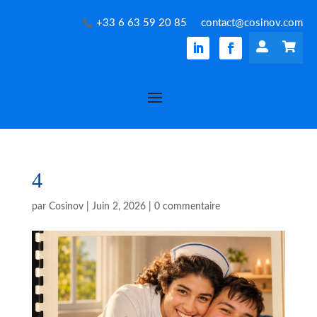
+33 6 63 59 20 85
contact@cosinov.com


4
par
Cosinov
|
Juin 2, 2026
|
0 commentaire