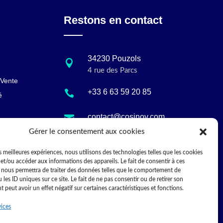
Restons en contact
34230 Pouzols

4 rue des Parcs
 Vente
+33 6 63 59 20 85

é
contact@cosinov.com

Gérer le consentement aux cookies
10:00 - 17:30

es meilleures expériences, nous utilisons des technologies telles que les cookies
et/ou accéder aux informations des appareils. Le fait de consentir à ces
 nous permettra de traiter des données telles que le comportement de
 les ID uniques sur ce site. Le fait de ne pas consentir ou de retirer son
peut avoir un effet négatif sur certaines caractéristiques et fonctions.
vices