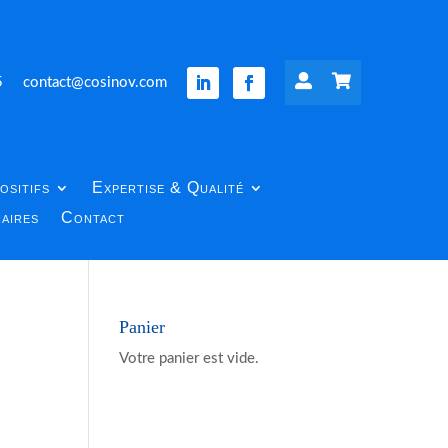


5
contact@cosinov.com
ositifs
Expertise & Qualité
aires
Contact
Panier
Votre panier est vide.