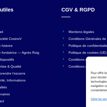
utiles
CGV & RGPD
eil
Mentions légales
ociété CosinoV
Conditions Générales de
 histoire
Politique de confidentialit
e fondatrice — Agnès Roig
Politique de cookies (UE)
ispositifs
Conditions générales
rtise & Qualité
Conditions générales
rendre l’escarre
Pour offrir l
pour stocker 
ité, Informations
technologies
navigation ou
lités
consentement 
enaires
Gérer les ser
act