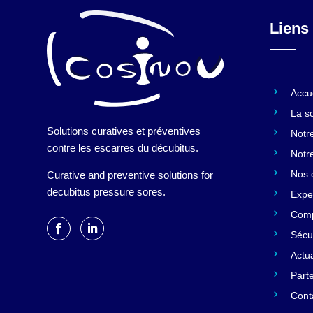
Liens 
Accu
La s
Solutions curatives et préventives
Notre
contre les escarres du décubitus.
Notr
Nos d
Curative and preventive solutions for
decubitus pressure sores.
Expe
Comp
Sécur
Actua
Part
Cont