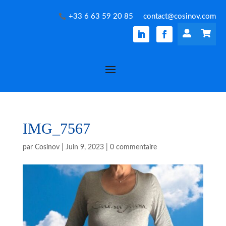
+33 6 63 59 20 85
contact@cosinov.com


IMG_7567
par
Cosinov
|
Juin 9, 2023
|
0 commentaire