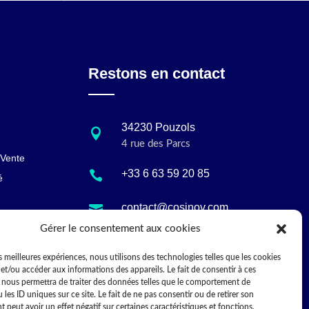
Restons en contact
34230 Pouzols

4 rue des Parcs
 Vente
+33 6 63 59 20 85

é
contact@cosinov.com

Gérer le consentement aux cookies
10:00 - 17:30

es meilleures expériences, nous utilisons des technologies telles que les cookies
et/ou accéder aux informations des appareils. Le fait de consentir à ces
 nous permettra de traiter des données telles que le comportement de
 les ID uniques sur ce site. Le fait de ne pas consentir ou de retirer son
peut avoir un effet négatif sur certaines caractéristiques et fonctions.