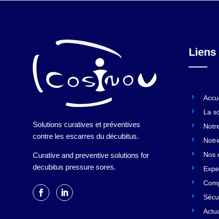
Liens 
Accu
La s
Solutions curatives et préventives
Notre
contre les escarres du décubitus.
Notr
Nos d
Curative and preventive solutions for
decubitus pressure sores.
Expe
Comp
Sécur
Actua