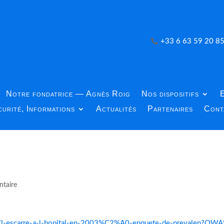
+33 6 63 59 20 8
Notre fondatrice — Agnès Roig
Nos dispositifs
E
urité, Informations
Actualités
Partenaires
Cont
taire
/l-escarre-a-l-hopital-en-2003%C2%A0-enquete-de-prevalen?OWA