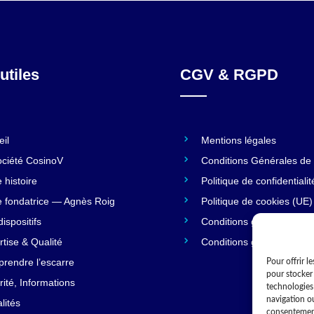
utiles
CGV & RGPD
eil
Mentions légales
ociété CosinoV
Conditions Générales de
 histoire
Politique de confidentialit
e fondatrice — Agnès Roig
Politique de cookies (UE)
ispositifs
Conditions générales
rtise & Qualité
Conditions générales
rendre l’escarre
Pour offrir l
pour stocker 
ité, Informations
technologies
navigation ou
lités
consentement 