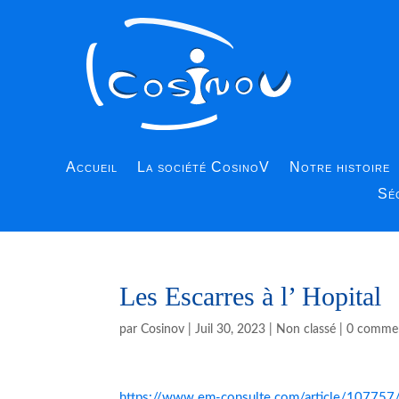
Accueil
La société CosinoV
Notre histoire
Séc
Les Escarres à l’ Hopital
par
Cosinov
|
Juil 30, 2023
|
Non classé
|
0 commen
https://www.em-consulte.com/article/107757