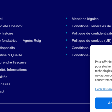
eil
Mentions légales
ociété CosinoV
Conditions Générales de
 histoire
Politique de confidentialit
e fondatrice — Agnès Roig
Politique de cookies (UE)
ispositifs
Conditions générales
rtise & Qualité
Conditions générales
rendre l’escarre
Pour offrir l
pour stocker 
ité, Informations
technologies
navigation ou
lités
consentement 
enaires
Gérer les ser
act
Ac