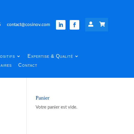


5
contact@cosinov.com
ositifs
Expertise & Qualité
aires
Contact
Panier
Votre panier est vide.