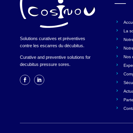
Accu
La s
Solutions curatives et préventives
Notre
contre les escarres du décubitus.
Notr
Nos d
Curative and preventive solutions for
decubitus pressure sores.
Expe
Comp
Sécur
Actua
Part
Cont