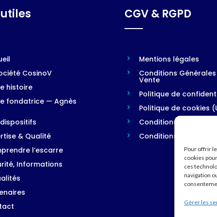
 utiles
CGV & RGPD
eil
Mentions légales
ociété CosinoV
Conditions Générales
Vente
e histoire
Politique de confidenti
e fondatrice — Agnès
g
Politique de cookies (
dispositifs
Conditions générales
rtise & Qualité
Conditions générales
prendre l’escarre
Pour offrir 
cookies pour
rité, Informations
ces technolo
navigation ou
alités
consentement
enaires
Gérer les se
tact