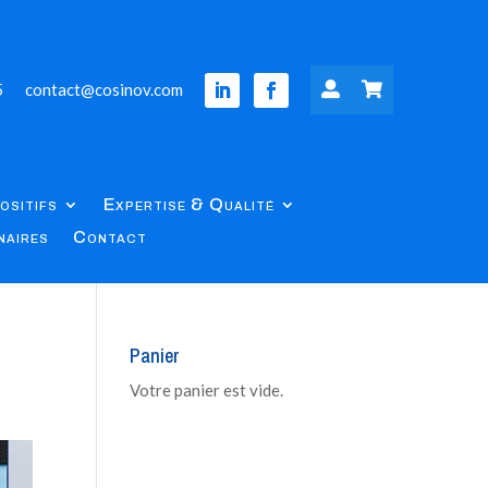
5
contact@cosinov.com


ositifs
Expertise & Qualité
naires
Contact
Panier
Votre panier est vide.