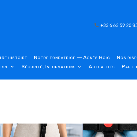
+33 6 63 59 20 8
re histoire
Notre fondatrice — Agnès Roig
Nos disp
arre
Sécurité, Informations
Actualités
Parte