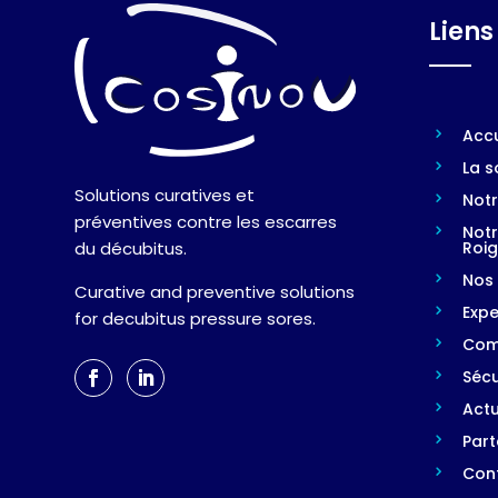
Liens
Accu
La s
Solutions curatives et
Notr
préventives contre les escarres
Notr
Roi
du décubitus.
Nos 
Curative and preventive solutions
Expe
for decubitus pressure sores.
Com
Sécu
Actu
Part
Con